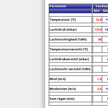
Paramater
Vandaa
Min
M
Temperatuur (℃)
16,8
1
Luchtdruk (mbar)
1016
10
Luchtvochtigheid (%RH)
68
Temperatuurverschil (℃)
Luchtdrukverschil (mbar)
Luchtvocht.verschil (%RH)
Wind (m/s)
1,4
Windstoten (m/s)
2,6
1
Som regen (mm)