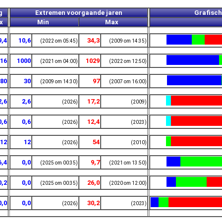
g
Extremen voorgaande jaren
Grafisch
ax
Min
Max
9,4
10,6
34,3
(2022 om 05:45)
(2009 om 14:35)
16
1000
1029
(2021 om 04:00)
(2022 om 12:50)
80
30
97
(2009 om 14:30)
(2007 om 16:00)
2,6
2,6
17,2
(2026)
(2009)
0,6
0,6
12,4
(2026)
(2023)
12
12
54
(2026)
(2010)
6,4
0,0
9,7
(2025 om 00:35)
(2021 om 13:50)
0,2
0,0
26,0
(2025 om 00:35)
(2020 om 12:00)
0,0
0,0
30,2
(2026)
(2023)