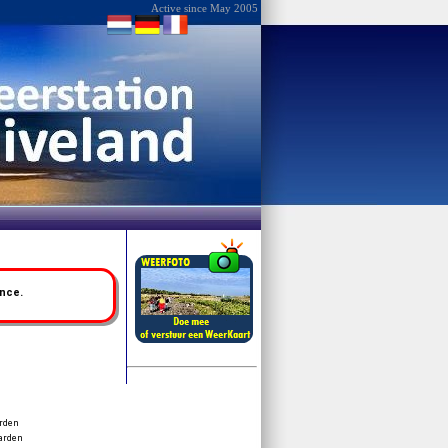
Active since May 2005
ence.
rden
arden