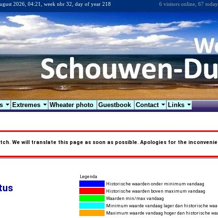
ugust 2026, 04:21, week nbr 32, day of year 218
6 visitors online, 67 today
hs
Extremes
Wheater photo
Guestbook
Contact
Links
utch. We will translate this page as soon as possible. Apologies for the inconveni
Legenda
Historische waarden onder minimum vandaag
tus
Historische waarden boven maximum vandaag
Waarden min/max vandaag
Minimum waarde vandaag lager dan historische waa
Maximum waarde vandaag hoger dan historische wa