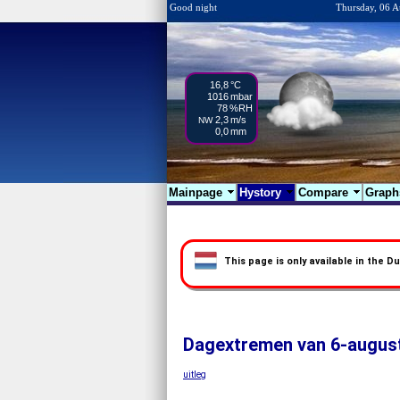
Good night
Thursday, 06 A
16,8
°C
1016
mbar
78
%RH
2,3
m/s
NW
0,0
mm
Mainpage
Hystory
Compare
Grap
This page is only available in the D
Dagextremen van 6-augus
uitleg